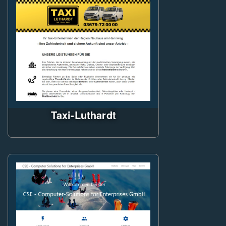
mit CityCom-Responsive-CMS,
MS-SQL-Server als Backend mit
ASP.Net Core Web-API
Taxi-Luthardt
Web-Visitenkarte: einfache
statische Website auf Basis des
Asp.Net Frameworks mit
responsive Design