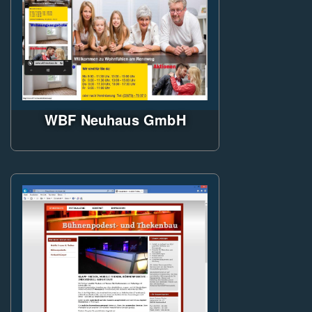
WBF Neuhaus GmbH
ASP.NET 4.5.2, jQuery, Less-
Stylesheets, Minifizierer,
Administratorwebsite
Responsiv!