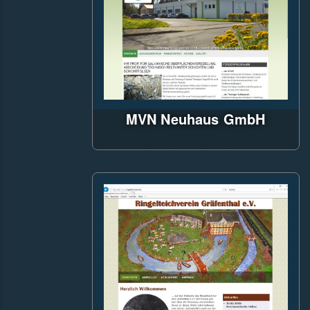
MVN Neuhaus GmbH
CityCom-CMS mit
ASP.NET und MS-SQL-Server,
2 - sprachig,
responsive,
Bootstrap