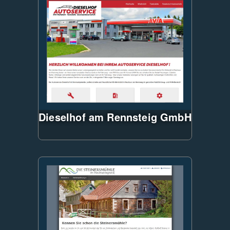
Preprozessor und Materialize-
Framework, Backend mit
Microsoft SQL-Server
Dieselhof am Rennsteig GmbH
ASP.NET mit CMS
Administratorwebsite
responsives Layout, umgesetzt
mit SASS - Preprozessor und
Materialize-Framework