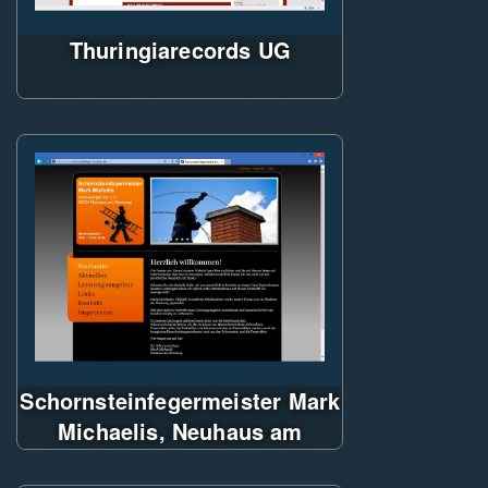
Thuringiarecords UG
ASP.NET - Dynamische Seite
Animationen mit Javascript
Produktkatalog mit Blätter- und
Sortierfunktionalität,
Anzeige von Detailseiten
Einsatz von CSS3-Effekten
Schornsteinfegermeister Mark
Michaelis, Neuhaus am
Rennweg
CityCom-ASP.NET.CMS,