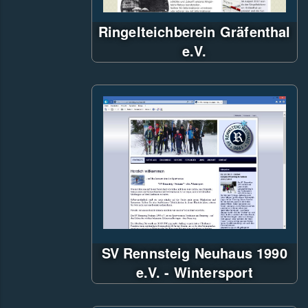
Ringelteichberein Gräfenthal
e.V.
ASP.NET CMS,
TimeLine für Geschichtliches
Responsiv WebDesign
SV Rennsteig Neuhaus 1990
e.V. - Wintersport
ASP.NET - Dynamische Seite