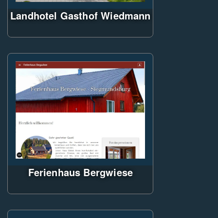
Landhotel Gasthof Wiedmann
ASP.NET mit CMS
Administratorwebsite
frisches Design mit responsives
Layout, umgesetzt mit SASS -
Preprozessor und Materialize-
Framework
Ferienhaus Bergwiese
Single Page Applikation mit
Blazor-WebAssemby, umgesetzt