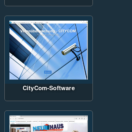
Citycom-CMS
ASP.NET WebForms
Verwendung von LESS für CSS
Erstellung
JS & CSS Minifier
Responsive WebDesign
CityCom-Software
Responsive Design,
ASP.NET
beliebige Anzahl Kameras!