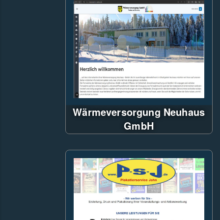
Microsoft SQL-Server Backend
Wärmeversorgung Neuhaus
GmbH
Erstellt mit Blazor 6, umgestellt
auf Blazor 8 Webassembly mit
EntityFramework Core und MS-
SQL-Server als Backend