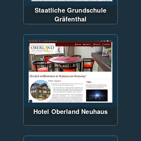
Staatliche Grundschule
Gräfenthal
Responsives Design, entwickelt
mit Blazor 8 Webassembly und
dem Blazor-Framework
"MudBlazor". Content-
Management mit Microsoft SQL-
Server als Backend.
Hotel Oberland Neuhaus
ASP.NET CMS, Responsives
Webdesign, CSS mit SASS -