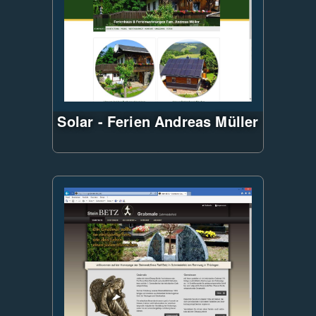
Responsive Design,
Anbindung/Datenübernahme
nach Sage
Solar - Ferien Andreas Müller
ASP.NET CMS,
Javascript-FileUpload,
Responsive Design