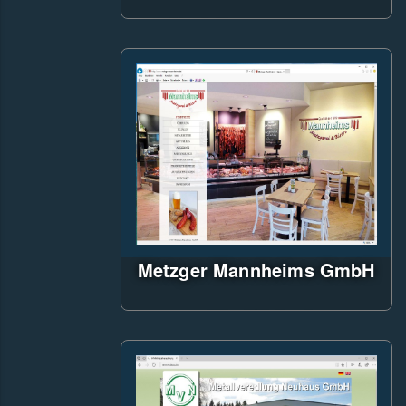
SinglePage-App unter
Verwendung des "Aurelia"-
Javascript-Frameworks
Verwendung von SASS für CSS
Erstellung
JS & CSS Minifier
Responsive WebDesign
Einbindung von Audio-Dateien
Metzger Mannheims GmbH
ASP.NET CMS,
Background-Animation
Responsiv WebDesign