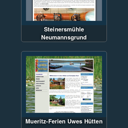
Steinersmühle
Neumannsgrund
Citycom-CMS
ASP.NET WebForms
Verwendung von LESS für CSS
Erstellung
JS & CSS Minifier
Responsive WebDesign
Einbindung Videos
Mueritz-Ferien Uwes Hütten