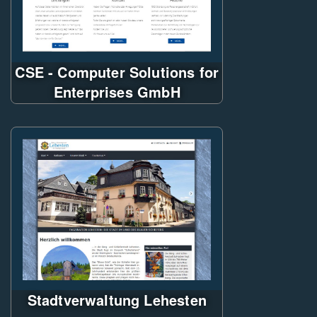
CSE - Computer Solutions for
Enterprises GmbH
Citycom-CMS
ASP.NET WebForms
Verwendung von LESS für CSS
Erstellung
JS & CSS Minifier
Responsive WebDesign
Parallax-Scrolling-Effekt
Stadtverwaltung Lehesten