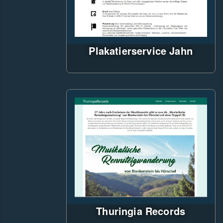
Plakatierservice Jahn
Web-Visitenkarte: einfache
statische Website auf Basis des
Asp.Net Frameworks mit
responsive Design
Thuringia Records