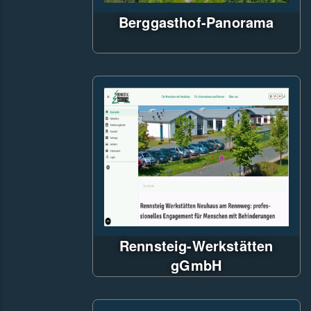
Berggasthof-Panorama
CityCom-CMS, Microsoft SQL-
Server als Backend, Anbindung
DIRS21-Buchungssystem
Rennsteig-Werkstätten
gGmbH
Blazor WebAssembly-App mit
ASP.NET Core 6 - Web-API für