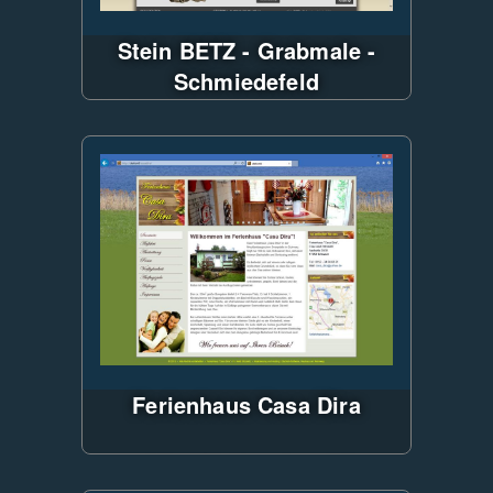
Stein BETZ - Grabmale -
Schmiedefeld
CityCom-CMS mit ASP.NET und
MS-SQL-Server, Animationen
mit jQuery,
HTML5, CSS3
komplett responsiv unter
Verwendung von Twitter -
Bootstrap,
Ferienhaus Casa Dira
ASP.NET-Site ohne DB,