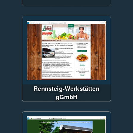
ASP.NET WebForms
Verwendung von LESS für CSS
Erstellung
JS & CSS Minifier
Anbindung an
Belegungskalender
Rennsteig-Werkstätten
gGmbH
Bestellsystem für
Speisenlieferservice,
ASP.NET CMS,
Javascript-FileUpload,